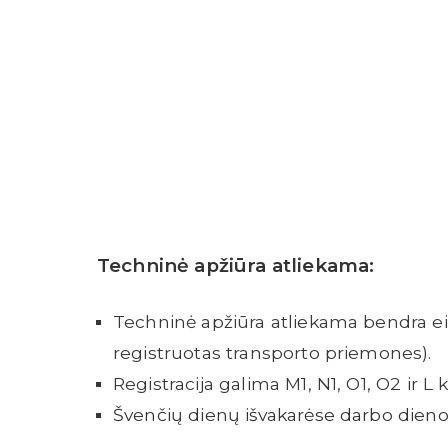
Techninė apžiūra atliekama:
Techninė apžiūra atliekama bendra eilė
registruotas transporto priemones).
Registracija galima M1, N1, O1, O2 ir 
Švenčių dienų išvakarėse darbo dien