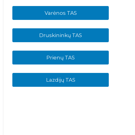
Varėnos TAS
Druskininkų TAS
Prienų TAS
Lazdijų TAS