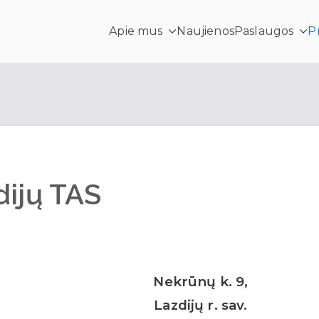
Apie mus
Naujienos
Paslaugos
P
ras
dijų TAS
Nekrūnų k. 9,
Lazdijų r. sav.