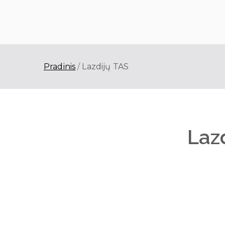
Skirlita
Alytaus techninės apžiūros cent
Pradinis
Lazdijų TAS
Laz