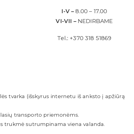
I-V –
8.00 – 17.00
VI-VII –
NEDIRBAME
Tel.: +370 318 51869
s tvarka (išskyrus internetu iš anksto į apžiūrą
L klasių transporto priemonėms.
os trukmė sutrumpinama viena valanda.