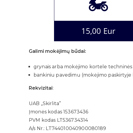
🏍️
15,00 Eur
Galimi mokėjimų būdai:
grynais arba mokėjimo kortele techninės a
bankiniu pavedimu (mokėjimo paskirtyje b
Rekvizitai
:
UAB „Skirlita”
Įmonės kodas 153673436
PVM kodas LT536734314
A/s Nr.: LT744010040900080189