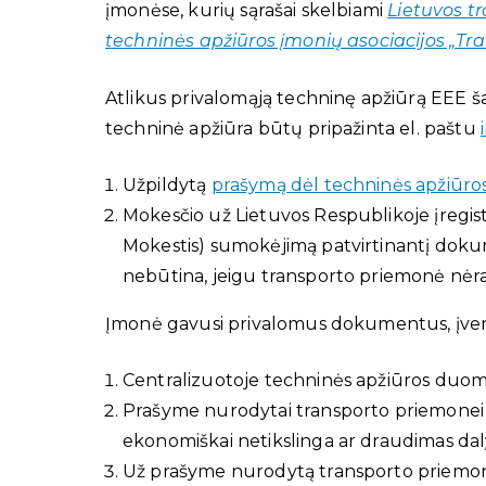
įmonėse, kurių sąrašai skelbiami
Lietuvos t
techninės apžiūros įmonių asociacijos „Tr
Atlikus privalomąją techninę apžiūrą EEE ša
techninė apžiūra būtų pripažinta el. paštu
Užpildytą
prašymą dėl techninės apžiūros
Mokesčio už Lietuvos Respublikoje įregis
Mokestis) sumokėjimą patvirtinantį doku
nebūtina, jeigu transporto priemonė nėra
Įmonė gavusi privalomus dokumentus, įvert
Centralizuotoje techninės apžiūros duome
Prašyme nurodytai transporto priemonei 
ekonomiškai netikslinga ar draudimas dal
Už prašyme nurodytą transporto priemonę,