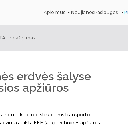
Apie mus
Naujienos
Paslaugos
P
ras
TA pripažinimas
ės erdvės šalyse
sios apžiūros
 Respublikoje registruotoms transporto
pžiūra atlikta EEE šalių techninės apžiūros