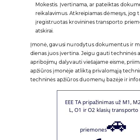
Mokestis. Įvertinama, ar pateiktas dok
reikalavimus. Atkreipiamas dėmesys, jog 
įregistruotas krovinines transporto pri
atskirai.
Įmonė, gavusi nurodytus dokumentus ir mok
dienas juos įvertina. Jeigu gauti techninės 
apribojimų dalyvauti viešajame eisme, prii
apžiūros įmonėje atliktą privalomąją techni
techninės apžiūros duomenų bazėje ir info
EEE TA pripažinimas už M1, M2
L, O1 ir O2 klasių transporto
🚗
priemones