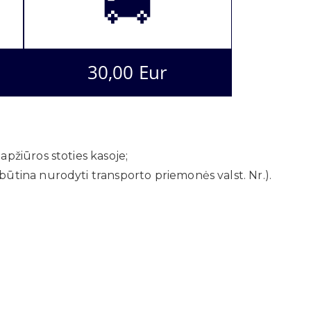
🚚
30,00 Eur
pžiūros stoties kasoje;
ūtina nurodyti transporto priemonės valst. Nr.).