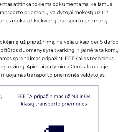
umentas atitinka tokiems dokumentams keliamus
transporto priemonių valdytojai mokestį už LR
emones moka už kiekvieną transporto priemonę
ėjimą už pripažinimą, ne vėliau kaip per 5 darbo
apžiūros duomenys yra tvarkingi ir jai nėra taikomų
mamas sprendimas pripažinti EEE šalies techninės
nę apžiūrą. Apie tai pažymima Centralizuotoje
rmuojamas transporto priemonės valdytojas.
,
EEE TA pripažinimas už N3 ir O4
klasių transporto priemones