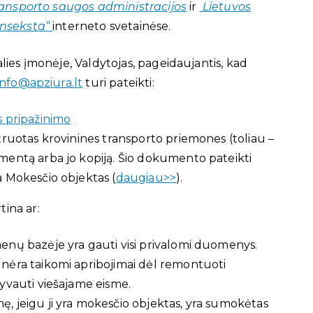
ransporto saugos administracijos
ir
Lietuvos
anseksta“
interneto svetainėse.
lies įmonėje, Valdytojas, pageidaujantis, kad
info@apziura.lt
turi pateikti:
 pripažinimo
truotas krovinines transporto priemones (toliau –
mentą arba jo kopiją. Šio dokumento pateikti
 Mokesčio objektas (
daugiau>>
).
ina ar:
nų bazėje yra gauti visi privalomi duomenys.
nėra taikomi apribojimai dėl remontuoti
yvauti viešajame eisme.
 jeigu ji yra mokesčio objektas, yra sumokėtas