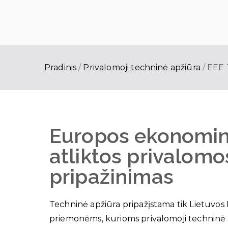
Skirlita
Alytaus techninės apžiūros cent
Pradinis
Privalomoji techninė apžiūra
EEE 
Europos ekonomin
atliktos privalomo
pripažinimas
Techninė apžiūra pripažįstama tik Lietuvos
priemonėms, kurioms privalomoji techninė a