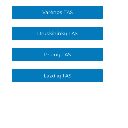
Varėnos TAS
Druskininkų TAS
Prienų TAS
Lazdijų TAS